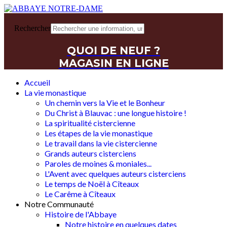
Rechercher
QUOI DE NEUF ?
MAGASIN EN LIGNE
Accueil
La vie monastique
Un chemin vers la Vie et le Bonheur
Du Christ à Blauvac : une longue histoire !
La spiritualité cistercienne
Les étapes de la vie monastique
Le travail dans la vie cistercienne
Grands auteurs cisterciens
Paroles de moines & moniales...
L'Avent avec quelques auteurs cisterciens
Le temps de Noël à Cîteaux
Le Carême à Cîteaux
Notre Communauté
Histoire de l'Abbaye
Notre histoire en quelques dates