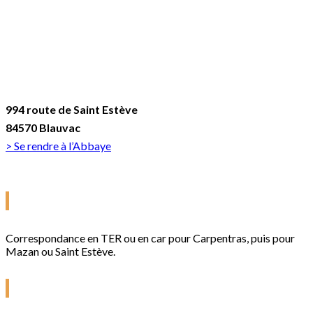
cisterciennes de la Stricte Observance mène joyeusement
une vie monastique dédiée à la célébration de Dieu, au travail
pour subvenir à nos besoins et prendre soin de la création,
ainsi qu'à l'accueil des visiteurs.
NOUS REJOINDRE
994 route de Saint Estève
84570 Blauvac
> Se rendre à l’Abbaye
ACCÈS GARE SNCF D’AVIGNON
Correspondance en TER ou en car pour Carpentras, puis pour
Mazan ou Saint Estève.
GPS