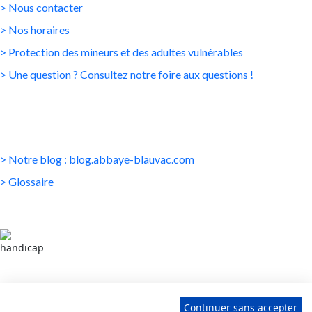
> Nous contacter
> Nos horaires
> Protection des mineurs et des adultes vulnérables
> Une question ? Consultez notre foire aux questions !
DÉCOUVREZ AUSSI...
> Notre blog : blog.abbaye-blauvac.com
> Glossaire
Tous nos lieux sont accessibles aux personnes à
mobilité réduite. Des sanitaires adaptés sont à
Continuer sans accepter
disposition.