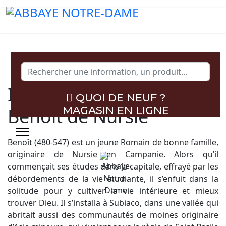
Rechercher
Il y eut un homme,
QUOI DE NEUF ?
Benoît de Nursie
MAGASIN EN LIGNE
Benoît (480-547) est un jeune Romain de bonne famille,
originaire de Nursie en Campanie. Alors qu’il
commençait ses études dans la capitale, effrayé par les
débordements de la vie étudiante, il s’enfuit dans la
solitude pour y cultiver la vie intérieure et mieux
trouver Dieu. Il s’installa à Subiaco, dans une vallée qui
abritait aussi des communautés de moines originaire