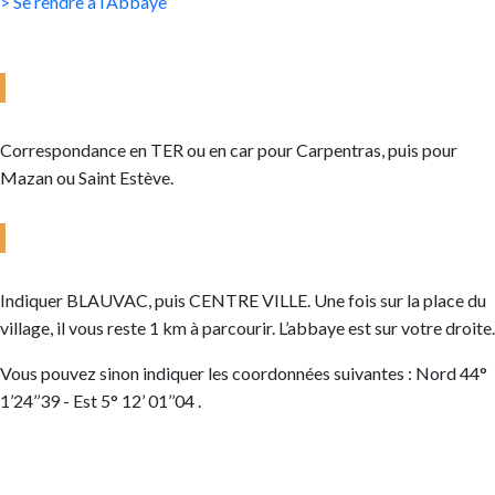
> Se rendre à l’Abbaye
ACCÈS GARE SNCF D’AVIGNON
Correspondance en TER ou en car pour Carpentras, puis pour
Mazan ou Saint Estève.
GPS
Indiquer BLAUVAC, puis CENTRE VILLE. Une fois sur la place du
village, il vous reste 1 km à parcourir. L’abbaye est sur votre droite.
Vous pouvez sinon indiquer les coordonnées suivantes : Nord 44°
1’24’’39 - Est 5° 12’ 01’’04 .
INFORMATIONS PRATIQUES