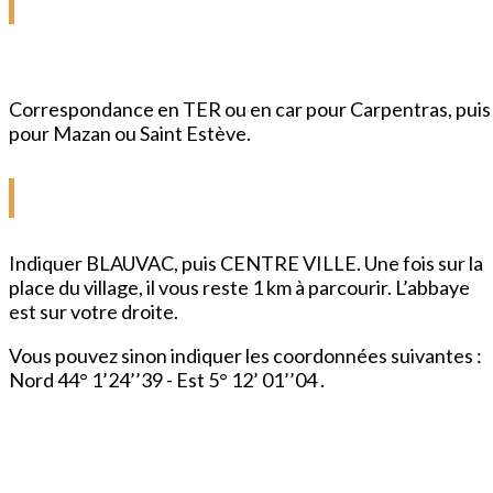
ACCÈS GARE SNCF
D’AVIGNON
Correspondance en TER ou en car pour Carpentras, puis
pour Mazan ou Saint Estève.
GPS
Indiquer BLAUVAC, puis CENTRE VILLE. Une fois sur la
place du village, il vous reste 1 km à parcourir. L’abbaye
est sur votre droite.
Vous pouvez sinon indiquer les coordonnées suivantes :
Nord 44° 1’24’’39 - Est 5° 12’ 01’’04 .
INFORMATIONS