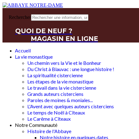
Rechercher
QUOI DE NEUF ?
MAGASIN EN LIGNE
Accueil
La vie monastique
Un chemin vers la Vie et le Bonheur
Du Christ à Blauvac : une longue histoire !
La spiritualité cistercienne
Les étapes de la vie monastique
Le travail dans la vie cistercienne
Grands auteurs cisterciens
Paroles de moines & moniales...
L'Avent avec quelques auteurs cisterciens
Le temps de Noël à Cîteaux
Le Carême à Cîteaux
Notre Communauté
Histoire de l'Abbaye
Notre histoire en quelques dates