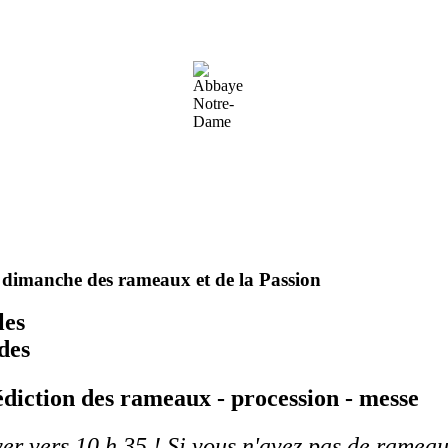
 dimanche des rameaux et de la Passion
les
udes
édiction des rameaux - procession - messe
ver vers 10 h 35 ! Si vous n'avez pas de rameau