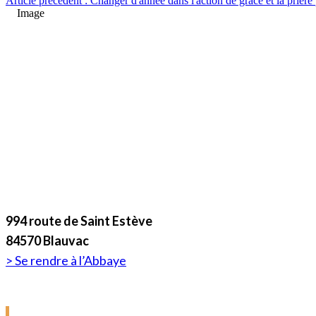
Article précédent : Changer d'année dans l'action de grâce et la prière
À Blauvac, près de Carpentras, notre communauté de
Soeurs cisterciennes de la Stricte Observance mène
joyeusement une vie monastique dédiée à la
célébration de Dieu, au travail pour subvenir à nos
besoins et prendre soin de la création, ainsi qu'à
l'accueil des visiteurs.
NOUS REJOINDRE
994 route de Saint Estève
84570 Blauvac
> Se rendre à l’Abbaye