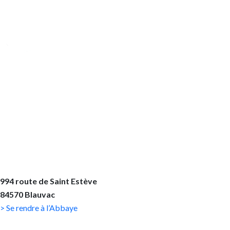
À Blauvac, près de Carpentras, notre communauté de Soeurs
cisterciennes de la Stricte Observance mène joyeusement une
vie monastique dédiée à la célébration de Dieu, au travail pour
subvenir à nos besoins et prendre soin de la création, ainsi qu'à
l'accueil des visiteurs.
NOUS REJOINDRE
994 route de Saint Estève
84570 Blauvac
> Se rendre à l’Abbaye