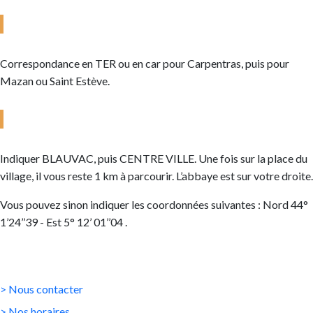
ACCÈS GARE SNCF D’AVIGNON
Correspondance en TER ou en car pour Carpentras, puis pour
Mazan ou Saint Estève.
GPS
Indiquer BLAUVAC, puis CENTRE VILLE. Une fois sur la place du
village, il vous reste 1 km à parcourir. L’abbaye est sur votre droite.
Vous pouvez sinon indiquer les coordonnées suivantes : Nord 44°
1’24’’39 - Est 5° 12’ 01’’04 .
INFORMATIONS PRATIQUES
> Nous contacter
> Nos horaires