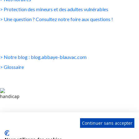
> Protection des mineurs et des adultes vulnérables
> Une question ? Consultez notre foire aux questions !
DÉCOUVREZ AUSSI...
> Notre blog : blog.abbaye-blauvac.com
> Glossaire
Tous nos lieux sont accessibles aux personnes à
mobilité réduite. Des sanitaires adaptés sont à
Continuer sans accepter
disposition.